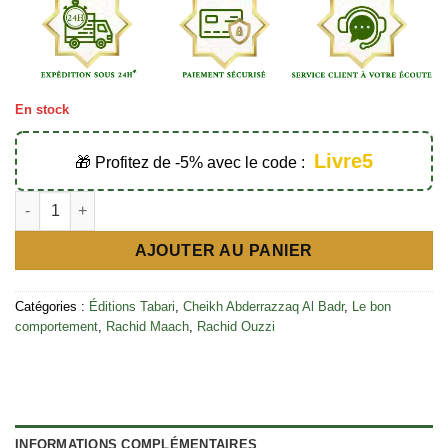
En stock
Livre5
🎁 Profitez de -5% avec le code :
quantité de La bonté envers les parents - Éditions Tabari
AJOUTER AU PANIER
Catégories :
Éditions Tabari
,
Cheikh Abderrazzaq Al Badr
,
Le bon
comportement
,
Rachid Maach
,
Rachid Ouzzi
INFORMATIONS COMPLÉMENTAIRES