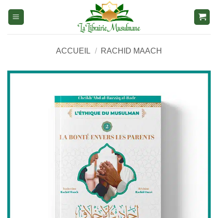
Aller
au
contenu
ACCUEIL
/
RACHID MAACH