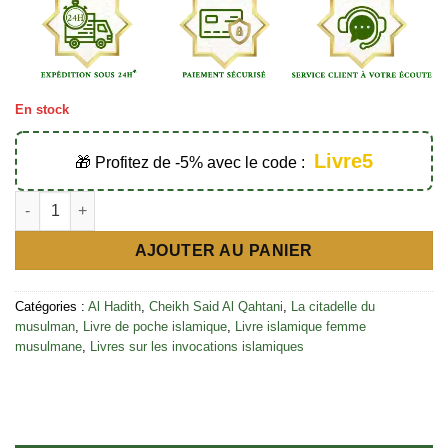
En stock
Livre5
🎁 Profitez de -5% avec le code :
quantité de La citadelle du musulman mauve - Éditions Al-hadi
AJOUTER AU PANIER
Catégories :
Al Hadith
,
Cheikh Said Al Qahtani
,
La citadelle du
musulman
,
Livre de poche islamique
,
Livre islamique femme
musulmane
,
Livres sur les invocations islamiques