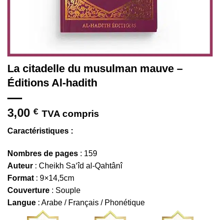
La citadelle du musulman mauve –
Éditions Al-hadith
3,00
€
TVA compris
Caractéristiques :
Nombres de pages
: 159
Auteur
: Cheikh Sa‘îd al-Qahtânî
Format
: 9×14,5cm
Couverture
: Souple
Langue
: Arabe / Français / Phonétique