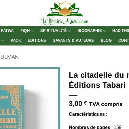
FATWA
FIQH
SPIRITUALITÉ
BIOGRAPHIE
HADITH
E
PACK
ÉDITIONS
SAVANTS & AUTEURS
BLOG
CONT
SULMAN
La citadelle du
Éditions Tabari
3,00
€
TVA compris
Caractéristiques :
Nombres de pages
: 159