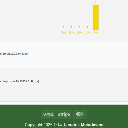
2
0
0
0
0
1★
2★
3★
4★
5★
mars 26, 2025 à 9:53 pm)
 Le janvier 16, 2025 à 8:49 pm)
Visa
Stripe
MasterCard
Copyright 2026 ©
La Librairie Musulmane