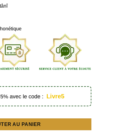
tânî
Phonétique
Livre5
 -5% avec le code :
sulman turquoise - Éditions Tabari
TER AU PANIER