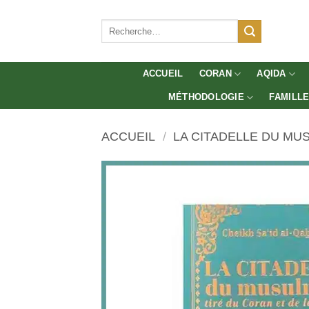
Aller
au
Recherche
pour :
contenu
ACCUEIL
CORAN
AQIDA
MÉTHODOLOGIE
FAMILL
ACCUEIL
/
LA CITADELLE DU MU