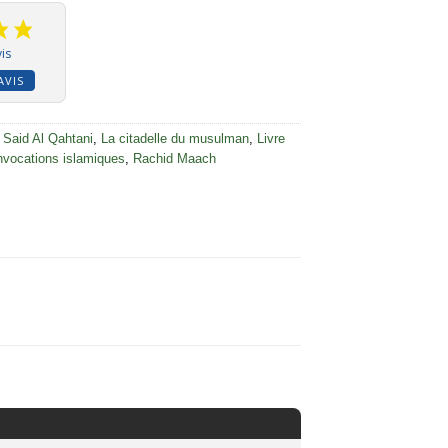
is
AVIS
 Said Al Qahtani
,
La citadelle du musulman
,
Livre
invocations islamiques
,
Rachid Maach