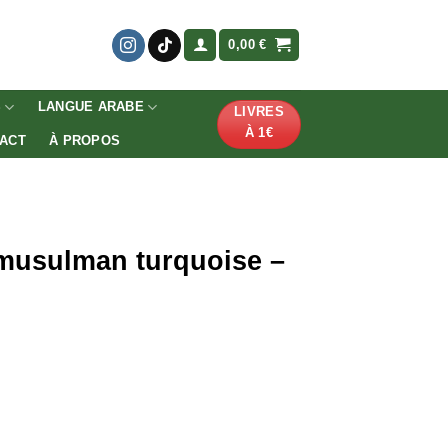
0,00
€
S
LANGUE ARABE
LIVRES
À 1€
ACT
À PROPOS
 musulman turquoise –