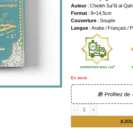
Auteur
: Cheikh Sa‘îd al-Qah
Format
: 9×14,5cm
Couverture
: Souple
Langue
: Arabe / Français / 
En stock
🎁 Profitez de
quantité de La citadelle du mu
AJOU