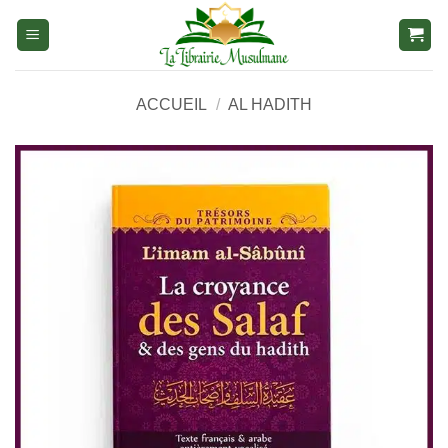
Aller
au
contenu
ACCUEIL
/
AL HADITH