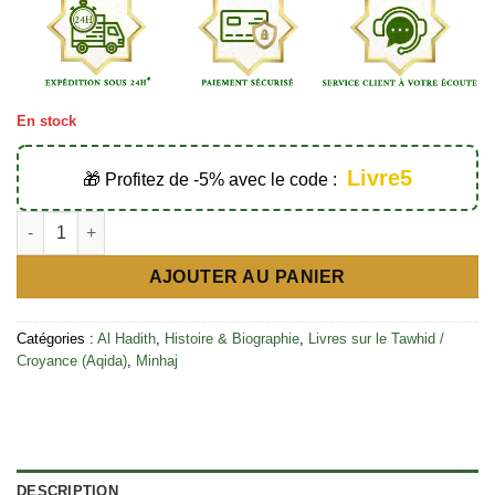
En stock
Livre5
🎁 Profitez de -5% avec le code :
quantité de La croyance des salaf et des gens du Hadith - Édit
AJOUTER AU PANIER
Catégories :
Al Hadith
,
Histoire & Biographie
,
Livres sur le Tawhid /
Croyance (Aqida)
,
Minhaj
DESCRIPTION