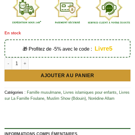
En stock
Livre5
🎁 Profitez de -5% avec le code :
quantité de La famille Foulane Tome 5 (Ça glisse) - Bdouin édit
AJOUTER AU PANIER
Catégories :
Famille musulmane
,
Livres islamiques pour enfants
,
Livres
sur La Famille Foulane
,
Muslim Show (Bdouin)
,
Norédine Allam
INFORMATIONS COMPLÉMENTAIRES