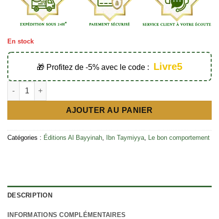
En stock
Livre5
🎁 Profitez de -5% avec le code :
quantité de La lettre Chypriote - Éditions Al Bayyinah
AJOUTER AU PANIER
Catégories :
Éditions Al Bayyinah
,
Ibn Taymiyya
,
Le bon comportement
DESCRIPTION
INFORMATIONS COMPLÉMENTAIRES