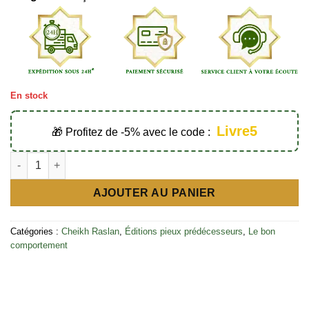
En stock
Livre5
🎁 Profitez de -5% avec le code :
quantité de La responsabilité sociale et humaine du musulman
AJOUTER AU PANIER
Catégories :
Cheikh Raslan
,
Éditions pieux prédécesseurs
,
Le bon
comportement