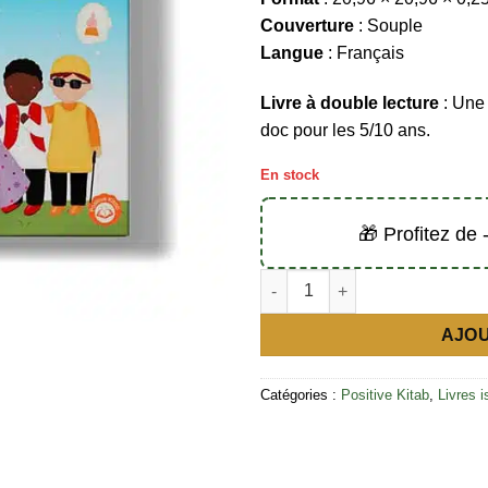
Couverture
: Souple
Langue
: Français
Livre à double lecture
: Une 
doc pour les 5/10 ans.
En stock
🎁 Profitez de
quantité de La tristesse en isl
AJOU
Catégories :
Positive Kitab
,
Livres 