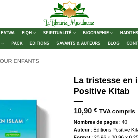
FATWA
FIQH
SPIRITUALITÉ
BIOGRAPHIE
HADITH
E
PACK
ÉDITIONS
SAVANTS & AUTEURS
BLOG
CONT
POUR ENFANTS
La tristesse en 
Positive Kitab
10,90
€
TVA compris
Nombres de pages
: 40
Auteur
: Éditions Positive Ki
Format
: 20,96 × 20,96 × 0,2