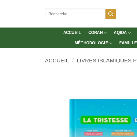
Aller
au
Recherche
pour :
contenu
ACCUEIL
CORAN
AQIDA
MÉTHODOLOGIE
FAMILL
ACCUEIL
/
LIVRES ISLAMIQUES 