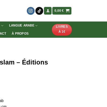
0,00
€
S
LANGUE ARABE
LIVRES
À 1€
ACT
À PROPOS
islam – Éditions
tab
5 cm