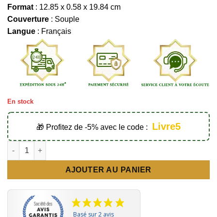
Format
: 12.85 x 0.58 x 19.84 cm
Couverture
: Souple
Langue
: Français
En stock
Livre5
🎁 Profitez de -5% avec le code :
quantité de La vie du Prophète ﷺ - Éditions Muslimlife
AJOUTER AU PANIER
Basé sur 2 avis