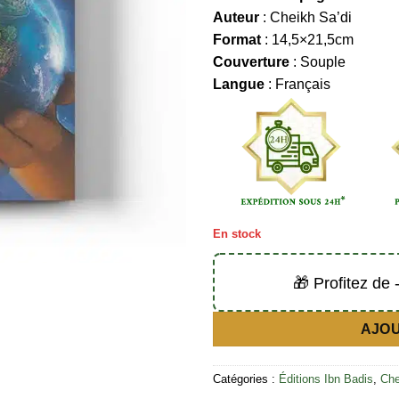
Auteur
: Cheikh Sa’di
Format
: 14,5×21,5cm
Couverture
: Souple
Langue
: Français
En stock
🎁 Profitez de
AJOU
Catégories :
Éditions Ibn Badis
,
Che