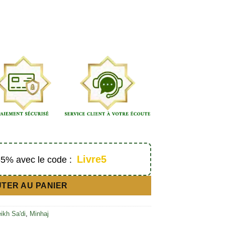
Livre5
 -5% avec le code :
TER AU PANIER
ikh Sa'di
,
Minhaj