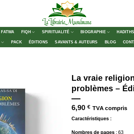
FATWA
FIQH
SPIRITUALITÉ
BIOGRAPHIE
HADITH
E
PACK
ÉDITIONS
SAVANTS & AUTEURS
BLOG
CONT
La vraie religion
problèmes – Éd
6,90
€
TVA compris
Caractéristiques :
Nombres de pages
: 63