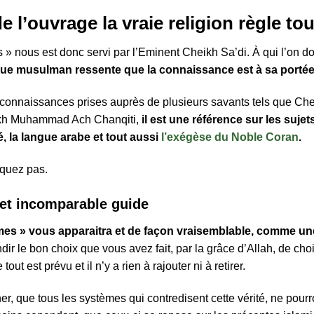
de l’ouvrage l
a vraie religion règle t
s » nous est donc servi par l’Eminent Cheikh Sa’di. À qui l’on d
e musulman ressente que la connaissance est à sa portée 
 connaissances prises auprès de plusieurs savants tels que Ch
ikh Muhammad Ach Chanqiti,
il est une référence sur les sujet
é, la langue arabe et tout aussi
l’exégèse du Noble Coran
.
nquez pas.
cet incomparable guide
lèmes » vous apparaitra et de façon vraisemblable, comme u
ir le bon choix que vous avez fait, par la grâce d’Allah, de chois
out est prévu et il n’y a rien à rajouter ni à retirer.
r, que tous les systèmes qui contredisent cette vérité, ne pourr