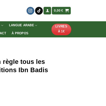
0,00
€
S
LANGUE ARABE
LIVRES
À 1€
ACT
À PROPOS
 règle tous les
itions Ibn Badis