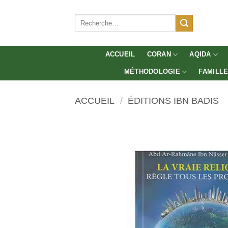
Aller
au
Recherche
pour :
contenu
ACCUEIL
CORAN
AQIDA
MÉTHODOLOGIE
FAMILL
ACCUEIL
/
ÉDITIONS IBN BADIS