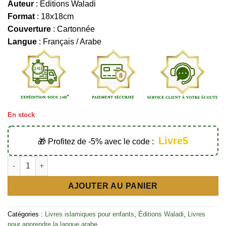
Auteur
: Éditions Waladi
Format
: 18x18cm
Couverture
: Cartonnée
Langue
: Français / Arabe
En stock
Livre5
🎁 Profitez de -5% avec le code :
quantité de L'abécédaire Montessori - Éditions Waladi
AJOUTER AU PANIER
Catégories :
Livres islamiques pour enfants
,
Éditions Waladi
,
Livres
pour apprendre la langue arabe