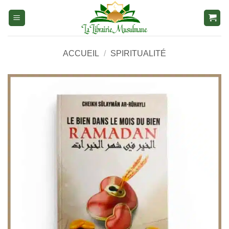
Aller
au
contenu
ACCUEIL
/
SPIRITUALITÉ