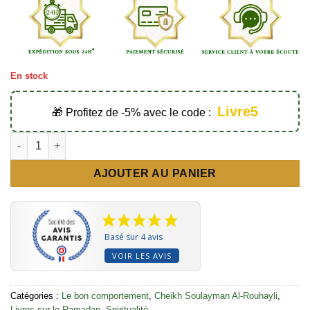
En stock
Livre5
🎁 Profitez de -5% avec le code :
quantité de Le bien dans le mois du bien - Éditions Ibn Badis
AJOUTER AU PANIER
Basé sur 4 avis
VOIR LES AVIS
Catégories :
Le bon comportement
,
Cheikh Soulayman Al-Rouhayli
,
Livres sur le Ramadan
,
Spiritualité