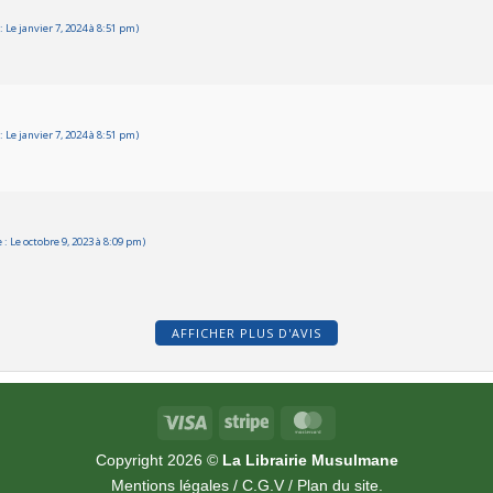
Le janvier 7, 2024 à 8:51 pm)
Le janvier 7, 2024 à 8:51 pm)
 Le octobre 9, 2023 à 8:09 pm)
AFFICHER PLUS D'AVIS
Visa
Stripe
MasterCard
Copyright 2026 ©
La Librairie Musulmane
Mentions légales
/
C.G.V
/
Plan du site
.