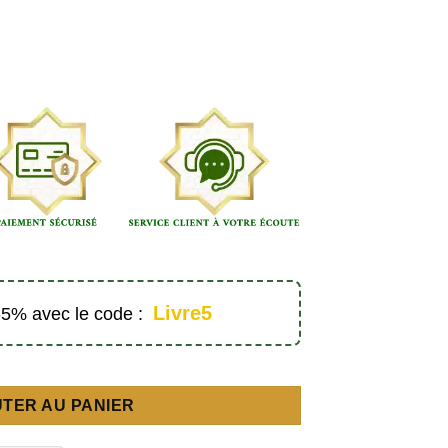
Livre5
 -5% avec le code :
abe-français) - Éditions Sana
TER AU PANIER