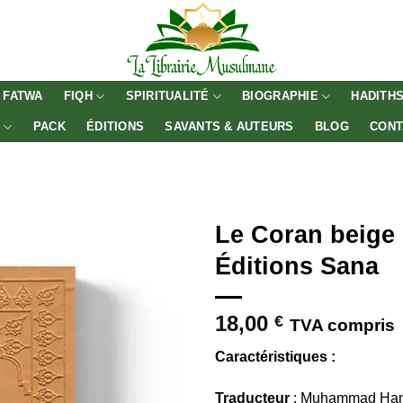
FATWA
FIQH
SPIRITUALITÉ
BIOGRAPHIE
HADITH
E
PACK
ÉDITIONS
SAVANTS & AUTEURS
BLOG
CONT
Le Coran beige 
Éditions Sana
18,00
€
TVA compris
Caractéristiques :
Traducteur
: Muhammad Ham