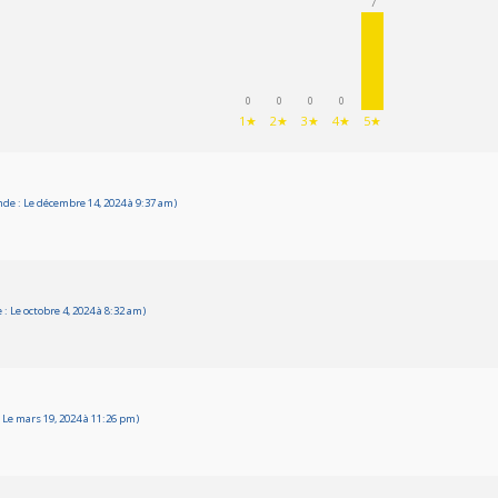
7
0
0
0
0
1★
2★
3★
4★
5★
e : Le décembre 14, 2024 à 9:37 am)
 Le octobre 4, 2024 à 8:32 am)
Le mars 19, 2024 à 11:26 pm)