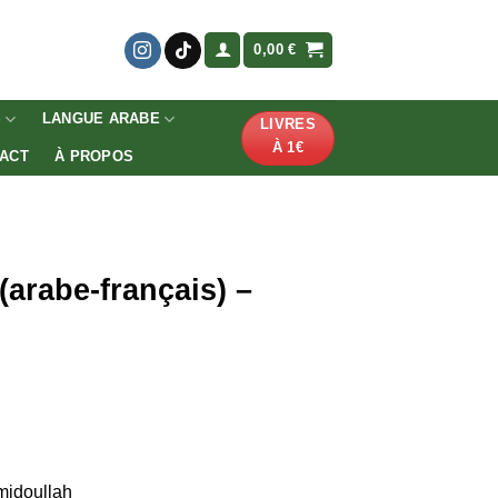
0,00
€
S
LANGUE ARABE
LIVRES
À 1€
ACT
À PROPOS
(arabe-français) –
idoullah