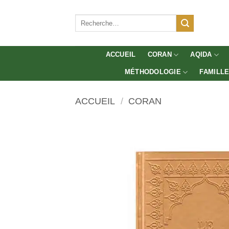
Aller
au
Recherche
pour :
contenu
ACCUEIL
CORAN
AQIDA
MÉTHODOLOGIE
FAMILL
ACCUEIL
/
CORAN