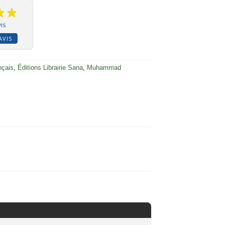
is
AVIS
nçais
,
Éditions Librairie Sana
,
Muhammad