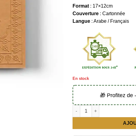
Format
: 17×12cm
Couverture
: Cartonnée
Langue
: Arabe / Français
En stock
🎁 Profitez de
quantité de Le Coran beige (ar
AJOU