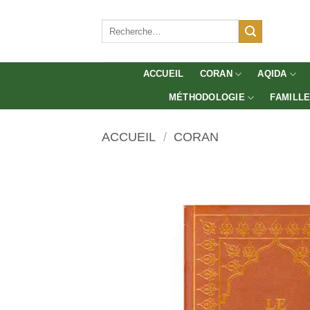
Aller
au
Recherche
pour :
contenu
ACCUEIL
CORAN
AQIDA
MÉTHODOLOGIE
FAMILL
ACCUEIL
/
CORAN