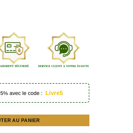
Livre5
 -5% avec le code :
rabe-français) - Éditions Sana
TER AU PANIER