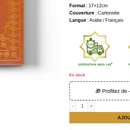
Format
: 17×12cm
Couverture
: Cartonnée
Langue
: Arabe / Français
En stock
🎁 Profitez de
quantité de Le Coran marron (a
AJOU