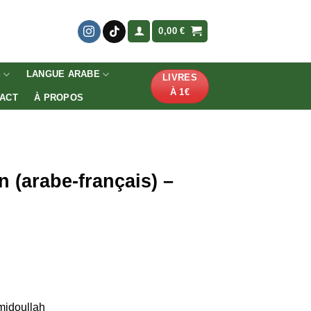
0,00
€
S
LANGUE ARABE
LIVRES
À 1€
ACT
À PROPOS
 (arabe-français) –
idoullah