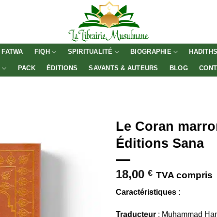
FATWA
FIQH
SPIRITUALITÉ
BIOGRAPHIE
HADITH
E
PACK
ÉDITIONS
SAVANTS & AUTEURS
BLOG
CONT
Le Coran marron
Éditions Sana
18,00
€
TVA compris
Caractéristiques :
Traducteur
: Muhammad Ham