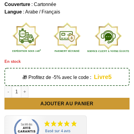
Couverture
: Cartonnée
Langue
: Arabe / Français
En stock
Livre5
🎁 Profitez de -5% avec le code :
quantité de Le Coran violet (arabe-français) - Éditions Sana
AJOUTER AU PANIER
Basé sur 4 avis