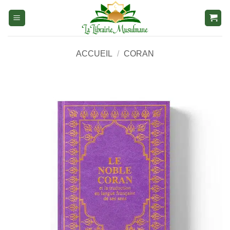
Aller
au
contenu
ACCUEIL
/
CORAN