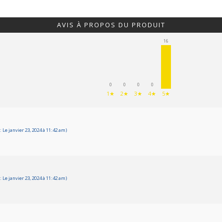
AVIS À PROPOS DU PRODUIT
16
0
0
0
0
1★
2★
3★
4★
5★
Le janvier 23, 2024 à 11:42 am)
Le janvier 23, 2024 à 11:42 am)