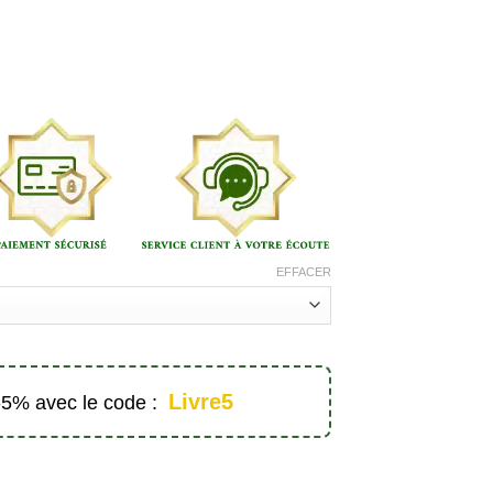
0 €
EFFACER
Livre5
 -5% avec le code :
am expliqués aux enfants - Athariya Kids