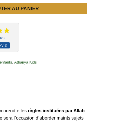
TER AU PANIER
avis
AVIS
 enfants
,
Athariya Kids
comprendre les
règles instituées par Allah
 ce sera l’occasion d’aborder maints sujets