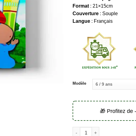
à
Format
: 21×15cm
5,9
Couverture
: Souple
Langue
: Français
Modèle
🎁 Profitez de
quantité de Le halal et le har