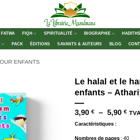
FATWA
FIQH
SPIRITUALITÉ
BIOGRAPHIE
HADITH
E
PACK
ÉDITIONS
SAVANTS & AUTEURS
BLOG
CONT
POUR ENFANTS
Le halal et le 
enfants – Athar
Pla
3,90
–
5,90
€
€
TVA
de
Caractéristiques :
prix
3,9
Nombres de pages
: 40