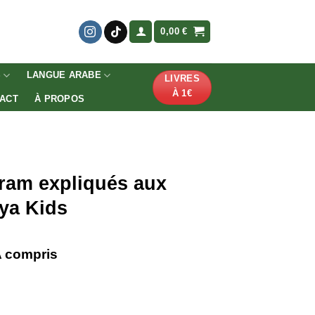
0,00
€
S
LANGUE ARABE
LIVRES
À 1€
ACT
À PROPOS
haram expliqués aux
iya Kids
ge
 compris
 :
0 €