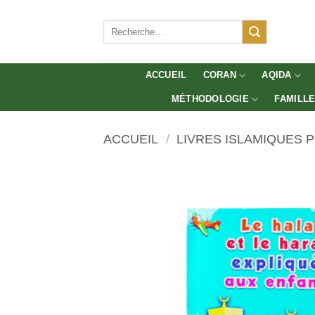
Aller
au
Recherche
pour :
contenu
ACCUEIL
CORAN
AQIDA
MÉTHODOLOGIE
FAMILL
ACCUEIL
/
LIVRES ISLAMIQUES 