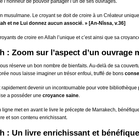
ore l’honneur de pouvoir partager l’un de ses ouvrages.
on musulmane. Le croyant se doit de croire à un Créateur unique
lah et ne Lui donnez aucun associé. » [An-Nîssa, v.36]
royants de croire en Allah l’unique et c’est ainsi que sa croyance
h : Zoom sur l’aspect d’un ouvrage 
f nous réserve un bon nombre de bienfaits. Au-delà de sa couvert
orée nous laisse imaginer un trésor enfoui, truffé de bons
consei
eut rapidement devenir un incontournable pour votre bibliothèque 
vise a posséder une
croyance saine
.
en ligne met en avant le livre le précepte de Marrakech, bénéfiqu
re et son contenu enrichissant.
 : Un livre enrichissant et bénéfiqu