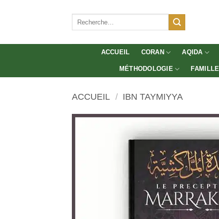
Aller
au
Recherche
pour :
contenu
ACCUEIL
CORAN
AQIDA
MÉTHODOLOGIE
FAMILL
ACCUEIL
/
IBN TAYMIYYA