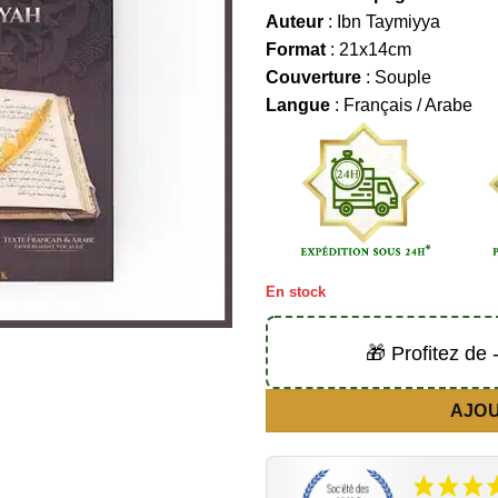
Auteur
: Ibn Taymiyya
Format
: 21x14cm
Couverture
: Souple
Langue
: Français / Arabe
En stock
🎁 Profitez de
AJOU