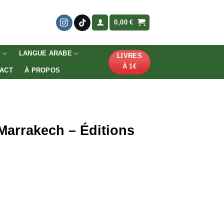
0,00
€
S
LANGUE ARABE
LIVRES
À 1€
ACT
À PROPOS
Marrakech – Éditions