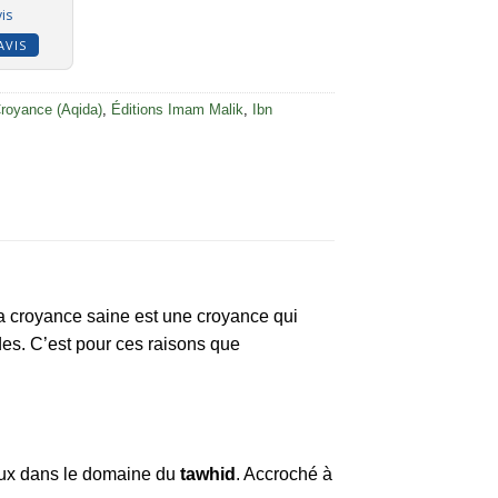
is
AVIS
Croyance (Aqida)
,
Éditions Imam Malik
,
Ibn
La croyance saine est une croyance qui
des. C’est pour ces raisons que
aux dans le domaine du
tawhid
. Accroché à