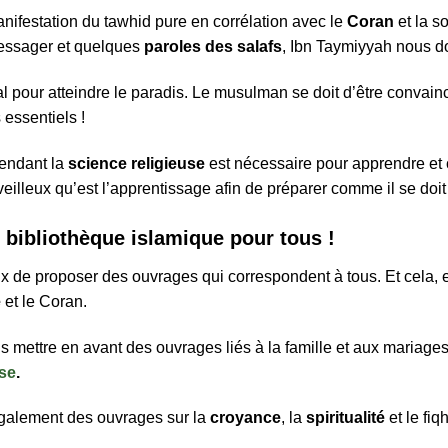
nifestation du tawhid pure en corrélation avec le
Coran
et la 
 messager et quelques
paroles des salafs
, Ibn Taymiyyah nous do
al pour atteindre le paradis. Le musulman se doit d’être convainc
 essentiels !
ependant la
science religieuse
est nécessaire pour apprendre et
lleux qu’est l’apprentissage afin de préparer comme il se doit 
 bibliothèque islamique pour tous !
x de proposer des ouvrages qui correspondent à tous. Et cela, e
e
et le Coran.
 mettre en avant des ouvrages liés à la famille et aux mariage
use
.
 également des ouvrages sur la
croyance
, la
spiritualité
et le fiqh