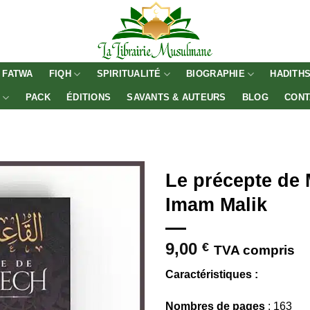
FATWA
FIQH
SPIRITUALITÉ
BIOGRAPHIE
HADITH
E
PACK
ÉDITIONS
SAVANTS & AUTEURS
BLOG
CONT
Le précepte de 
Imam Malik
9,00
€
TVA compris
Caractéristiques :
Nombres de pages
: 163