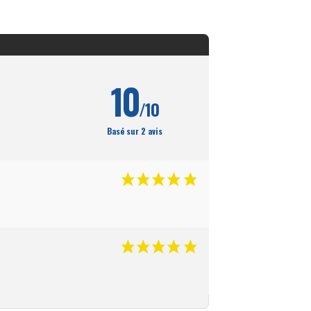
10
/10
Basé sur 2 avis