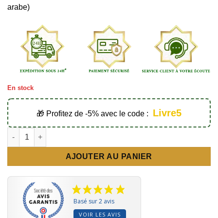
arabe)
En stock
Livre5
🎁 Profitez de -5% avec le code :
quantité de Le Prophète Mohammed ﷺ comme si
AJOUTER AU PANIER
Basé sur 2 avis
VOIR LES AVIS