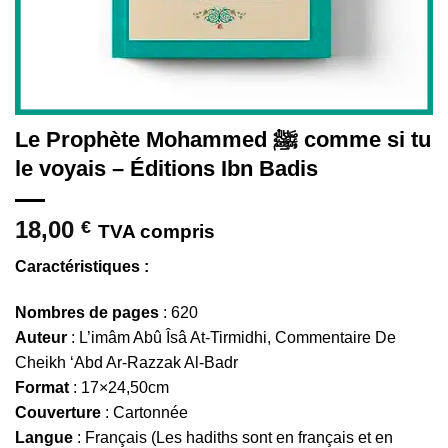
Le Prophète Mohammed ﷺ comme si tu
le voyais – Éditions Ibn Badis
18,00
€
TVA compris
Caractéristiques :
Nombres de pages
: 620
Auteur
: L’imâm Abû Îsâ At-Tirmidhi, Commentaire De
Cheikh ‘Abd Ar-Razzak Al-Badr
Format
: 17×24,50cm
Couverture
: Cartonnée
Langue
: Français (Les hadiths sont en français et en