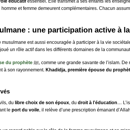
rôle éducatif
essentiel. Elle transmet à ses enfants les enseign
am, homme et femme demeurent complémentaires. Chacun assume 
ulmane : une participation active à
mme musulmane est aussi encouragée à participer à la vie sociéta
nt joué un rôle actif dans les différents domaines de la commun
se du prophète
ﷺ, comme une grande savante de l’islam. De nombreuses autres femmes ont également
nt à son rayonnement.
rvés
ils, du
libre choix de son époux
, du
droit à l’éducation
… L’i
ant le
port du voile
, il relève d’une prescription émanant d’Allah