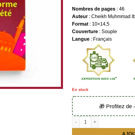
Nombres de pages
: 46
Auteur
: Cheikh Muhmmad Ibn
Format
: 10×14,5
Couverture
: Souple
Langue
: Français
En stock
🎁 Profitez de
quantité de Le rôle de la femm
AJOU