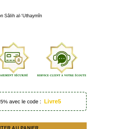
 Sâlih al-‘Uthaymîn
Livre5
 -5% avec le code :
e musulmane dans la réforme de la société - Éditions Al hadith
TER AU PANIER