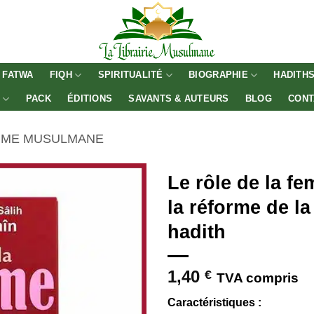
FATWA
FIQH
SPIRITUALITÉ
BIOGRAPHIE
HADITH
E
PACK
ÉDITIONS
SAVANTS & AUTEURS
BLOG
CONT
EMME MUSULMANE
Le rôle de la 
la réforme de la
hadith
1,40
€
TVA compris
Caractéristiques :