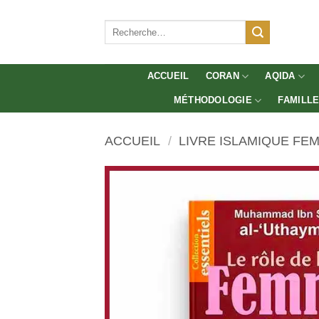
Aller
au
Recherche
pour :
contenu
ACCUEIL
CORAN
AQIDA
MÉTHODOLOGIE
FAMILL
ACCUEIL
/
LIVRE ISLAMIQUE F