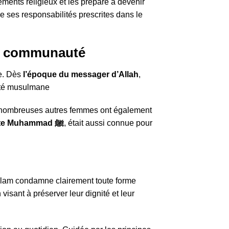
ements religieux et les prépare à devenir
ses responsabilités prescrites dans le
 la communauté
le. Dès
l’époque du messager d’Allah
,
auté musulmane
Khadidja, première épouse du prophète Muhammad ﷺ
, était aussi connue pour
slam condamne clairement toute forme
 visant à préserver leur dignité et leur