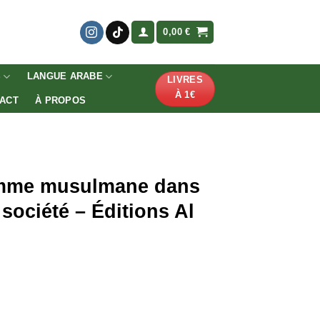
0,00
€
S
LANGUE ARABE
LIVRES
À 1€
ACT
À PROPOS
femme musulmane dans
 société – Éditions Al