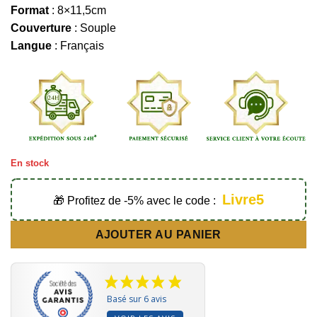
Format
: 8×11,5cm
Couverture
: Souple
Langue
: Français
En stock
Livre5
🎁 Profitez de -5% avec le code :
AJOUTER AU PANIER
Basé sur 6 avis