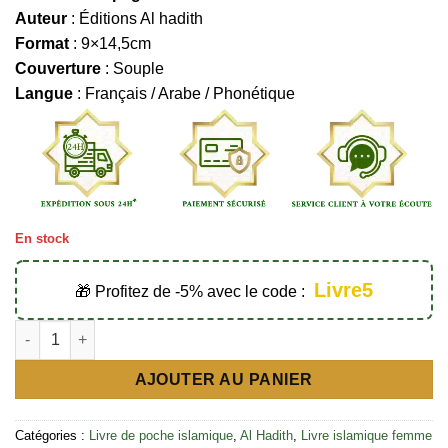
Auteur
: Éditions Al hadith
Format
: 9×14,5cm
Couverture
: Souple
Langue
: Français / Arabe / Phonétique
En stock
Livre5
🎁 Profitez de -5% avec le code :
quantité de Les 99 noms d’Allah tirés du Coran et de la Sunna 
AJOUTER AU PANIER
Catégories :
Livre de poche islamique
,
Al Hadith
,
Livre islamique femme