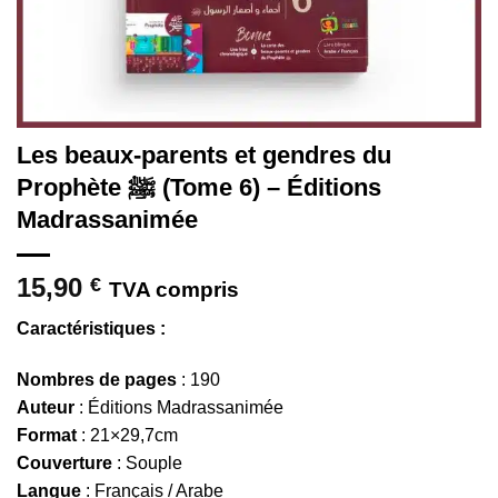
Les beaux-parents et gendres du
Prophète ﷺ (Tome 6) – Éditions
Madrassanimée
15,90
€
TVA compris
Caractéristiques :
Nombres de pages
: 190
Auteur
: Éditions Madrassanimée
Format
: 21×29,7cm
Couverture
: Souple
Langue
: Français / Arabe