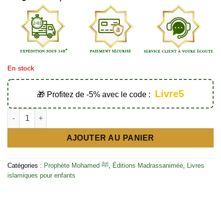
En stock
Livre5
🎁 Profitez de -5% avec le code :
quantité de L
AJOUTER AU PANIER
Catégories :
Prophète Mohamed ﷺ
,
Éditions Madrassanimée
,
Livres
islamiques pour enfants