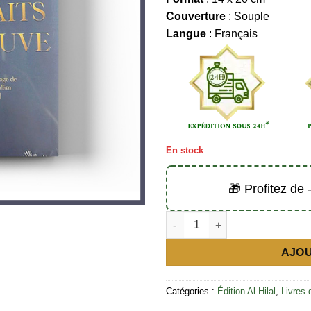
Couverture
: Souple
Langue
: Français
En stock
🎁 Profitez de
quantité de Les bienfaits de l'é
AJOU
Catégories :
Édition Al Hilal
,
Livres 