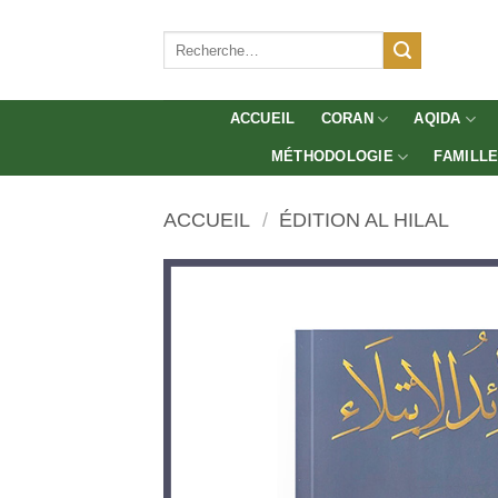
Aller
au
Recherche
pour :
contenu
ACCUEIL
CORAN
AQIDA
MÉTHODOLOGIE
FAMILL
ACCUEIL
/
ÉDITION AL HILAL