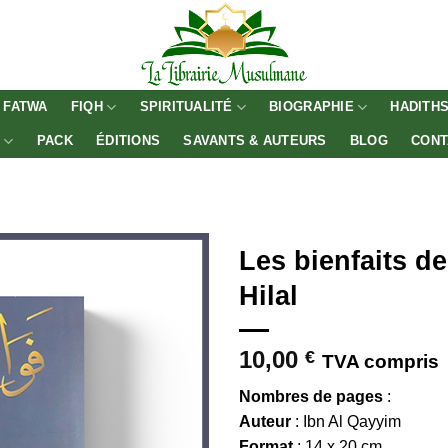
FATWA
FIQH
SPIRITUALITÉ
BIOGRAPHIE
HADITH
E
PACK
ÉDITIONS
SAVANTS & AUTEURS
BLOG
CONT
Les bienfaits de
Hilal
10,00
€
TVA compris
Nombres de pages
:
Auteur
: Ibn Al Qayyim
Format
: 14 x 20 cm