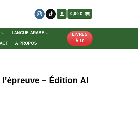
0,00
€
S
LANGUE ARABE
LIVRES
À 1€
ACT
À PROPOS
 l’épreuve – Édition Al