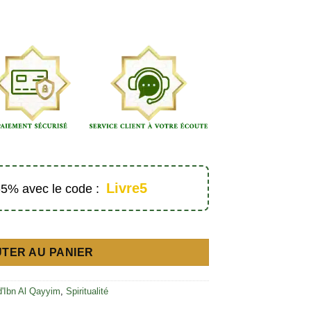
Livre5
 -5% avec le code :
preuve - Édition Al Hilal
TER AU PANIER
d'Ibn Al Qayyim
,
Spiritualité