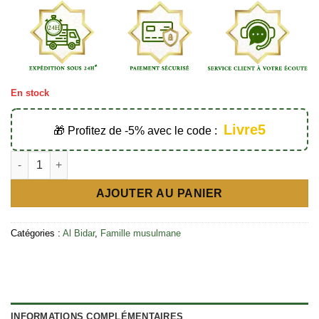
En stock
Livre5
🎁 Profitez de -5% avec le code :
quantité de Les conseils du professeur - Éditions Al Bidar
AJOUTER AU PANIER
Catégories :
Al Bidar
,
Famille musulmane
INFORMATIONS COMPLÉMENTAIRES