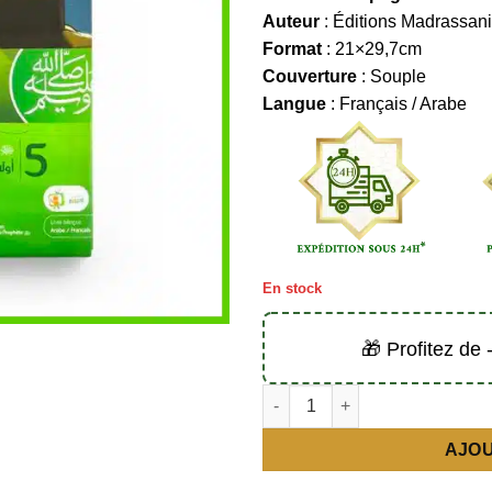
Auteur
: Éditions Madrassan
Format
: 21×29,7cm
Couverture
: Souple
Langue
: Français / Arabe
En stock
🎁 Profitez de
AJOU