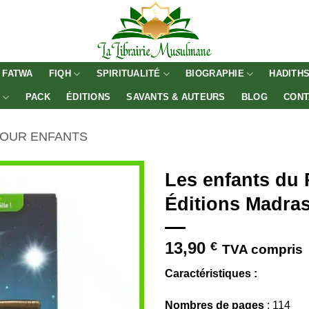
FATWA
FIQH
SPIRITUALITÉ
BIOGRAPHIE
HADITH
E
PACK
ÉDITIONS
SAVANTS & AUTEURS
BLOG
CONT
POUR ENFANTS
Les enfants du Prophèt
Éditions Madra
13,90
€
TVA compris
Caractéristiques :
Nombres de pages
: 114