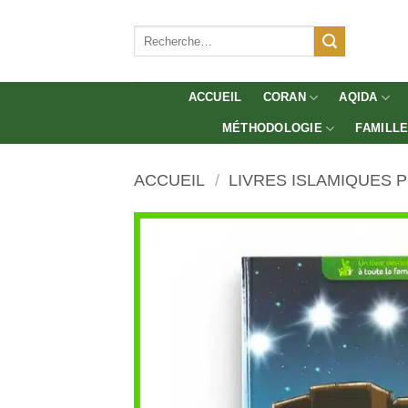
Aller
au
Recherche
pour :
contenu
ACCUEIL
CORAN
AQIDA
MÉTHODOLOGIE
FAMILL
ACCUEIL
/
LIVRES ISLAMIQUES 