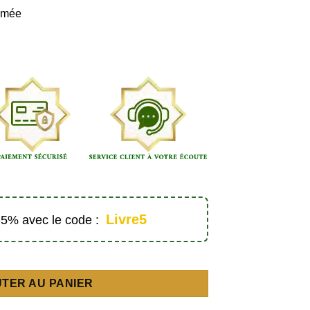
imée
Livre5
 -5% avec le code :
quantité de Les enfants du Prophète ﷺ (Tome 5) – Éditions Madrassanimée
TER AU PANIER