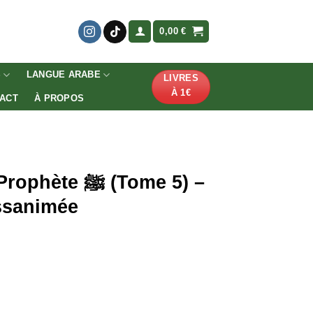
0,00
€
S
LANGUE ARABE
LIVRES
À 1€
ACT
À PROPOS
e ﷺ (Tome 5) –
ssanimée