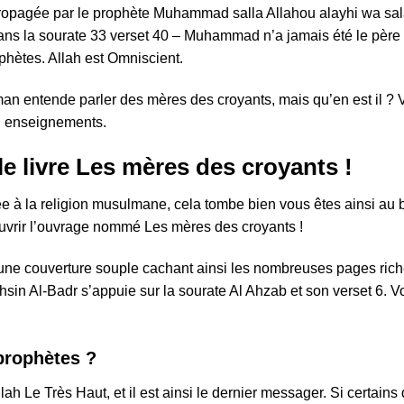
 propagée par le prophète Muhammad salla Allahou alayhi wa salam
dans la sourate 33 verset 40 – Muhammad n’a jamais été le pèr
phètes. Allah est Omniscient.
ulman entende parler des mères des croyants, mais qu’en est il ? V
 en enseignements.
 le livre Les mères des croyants !
ée à la religion musulmane, cela tombe bien vous êtes ainsi au bon
uvrir l’ouvrage nommé Les mères des croyants !
une couverture souple cachant ainsi les nombreuses pages rich
sin Al-Badr s’appuie sur la sourate Al Ahzab et son verset 6. 
prophètes ?
ah Le Très Haut, et il est ainsi le dernier messager. Si certains