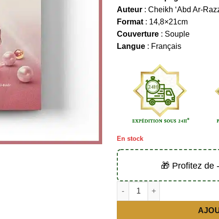
Auteur
: Cheikh ‘Abd Ar-Raz
Format
: 14,8×21cm
Couverture
: Souple
Langue
: Français
En stock
🎁 Profitez de
quantité de Les mères des cro
AJOU