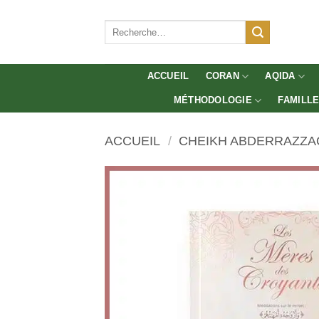
Aller
au
Recherche
pour :
contenu
ACCUEIL
CORAN
AQIDA
MÉTHODOLOGIE
FAMILL
ACCUEIL
/
CHEIKH ABDERRAZZA