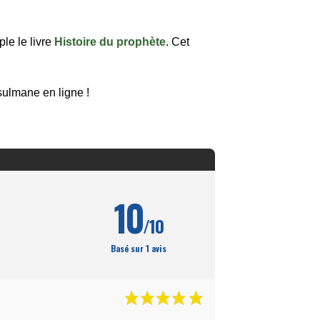
le le livre
Histoire du prophète
. Cet
sulmane en ligne !
10
/10
Basé sur 1 avis