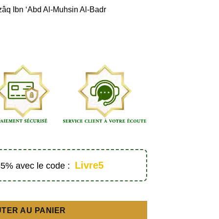
zâq Ibn ‘Abd Al-Muhsin Al-Badr
Livre5
 -5% avec le code :
yants - Éditions Kataba
TER AU PANIER