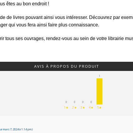
us êtes au bon endroit !
tude de livres pouvant ainsi vous intéresser. Découvrez par exemp
er qui vous fera ainsi faire plus connaissance.
ir tous ses ouvrages, rendez-vous au sein de votre librairie mu
AVIS À PROPOS DU PRODUIT
1
0
0
0
0
1★
2★
3★
4★
5★
e mars 7, 2024 à 1:14 pm)