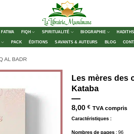
FATWA
FIQH
SPIRITUALITÉ
BIOGRAPHIE
HADITH
E
PACK
ÉDITIONS
SAVANTS & AUTEURS
BLOG
CONT
Q AL BADR
Les mères des c
Kataba
8,00
€
TVA compris
Caractéristiques :
Nombres de pages
: 96