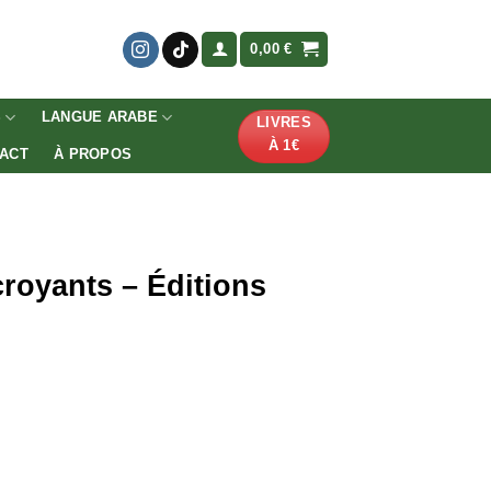
0,00
€
S
LANGUE ARABE
LIVRES
À 1€
ACT
À PROPOS
royants – Éditions