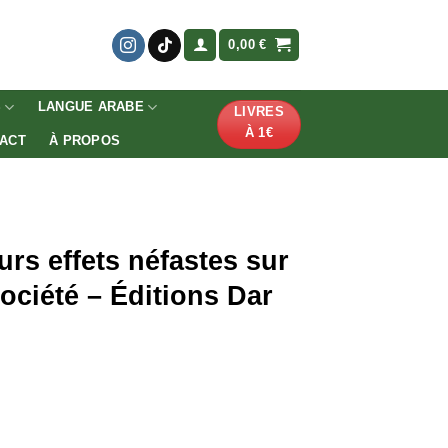
0,00
€
S
LANGUE ARABE
LIVRES
À 1€
ACT
À PROPOS
urs effets néfastes sur
 société – Éditions Dar