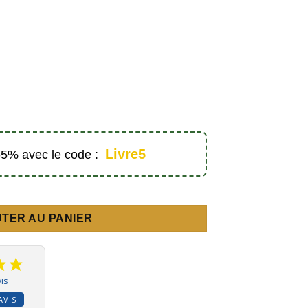
Livre5
 -5% avec le code :
effets néfastes sur l'individu et la société - Éditions Dar Al Musl
TER AU PANIER
is
AVIS