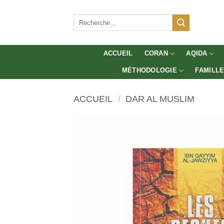
Aller
au
Recherche
pour :
contenu
ACCUEIL
CORAN
AQIDA
MÉTHODOLOGIE
FAMILL
ACCUEIL
/
DAR AL MUSLIM