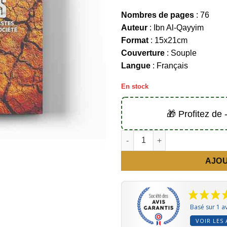
Nombres de pages
: 76
Auteur
: Ibn Al-Qayyim
Format
: 15x21cm
Couverture
: Souple
Langue
: Français
En stock
🎁 Profitez de
quantité de Les péchés : Leurs 
AJOU
Basé sur 1 av
VOIR LES 