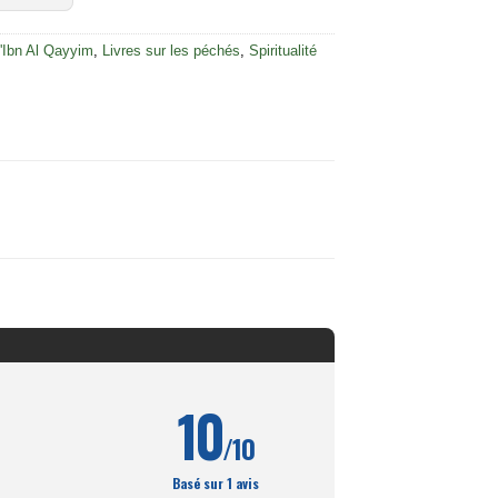
d'Ibn Al Qayyim
,
Livres sur les péchés
,
Spiritualité
10
/10
Basé sur 1 avis