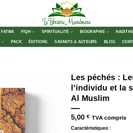
FATWA
FIQH
SPIRITUALITÉ
BIOGRAPHIE
HADITH
E
PACK
ÉDITIONS
SAVANTS & AUTEURS
BLOG
CONT
Les péchés : Le
l’individu et la
Al Muslim
5,00
€
TVA compris
Caractéristiques :