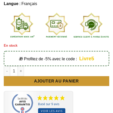
Langue
: Français
En stock
Livre5
🎁 Profitez de -5% avec le code :
quantité de L'intimité profonde avec Allah (Al Wilaya) - Édition
AJOUTER AU PANIER
Basé sur 9 avis
VOIR LES AVIS