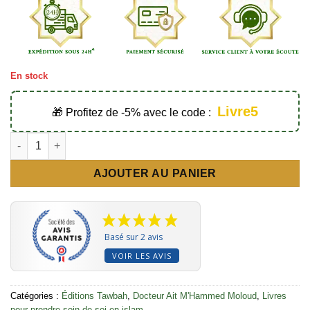
En stock
Livre5
🎁 Profitez de -5% avec le code :
quantité de La Hijama (Fondements, techniques, conseils) - É
AJOUTER AU PANIER
Basé sur 2 avis
VOIR LES AVIS
Catégories :
Éditions Tawbah
,
Docteur Ait M'Hammed Moloud
,
Livres
pour prendre soin de soi en islam