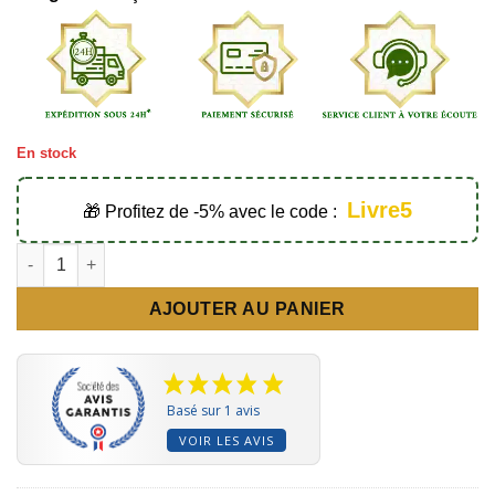
En stock
Livre5
🎁 Profitez de -5% avec le code :
quantité de Ma soeur voilà comment Allah et Son Messager veul
AJOUTER AU PANIER
Basé sur 1 avis
VOIR LES AVIS