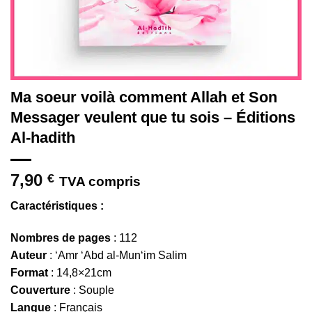
Ma soeur voilà comment Allah et Son
Messager veulent que tu sois – Éditions
Al-hadith
7,90
€
TVA compris
Caractéristiques :
Nombres de pages
: 112
Auteur
: ‘Amr ‘Abd al-Mun‘im Salim
Format
: 14,8×21cm
Couverture
: Souple
Langue
: Français