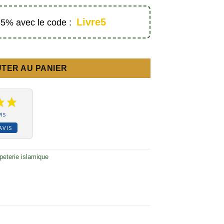
Livre5
 -5% avec le code :
iers de la foi (Recto - Verso)
TER AU PANIER
is
AVIS
peterie islamique