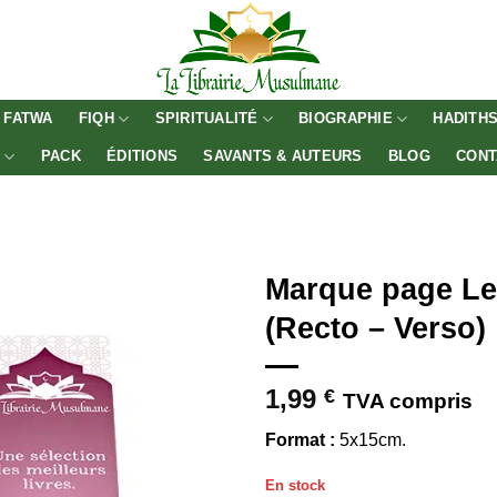
FATWA
FIQH
SPIRITUALITÉ
BIOGRAPHIE
HADITH
E
PACK
ÉDITIONS
SAVANTS & AUTEURS
BLOG
CONT
Marque page Les 
(Recto – Verso)
1,99
€
TVA compris
Format :
5x15cm.
En stock