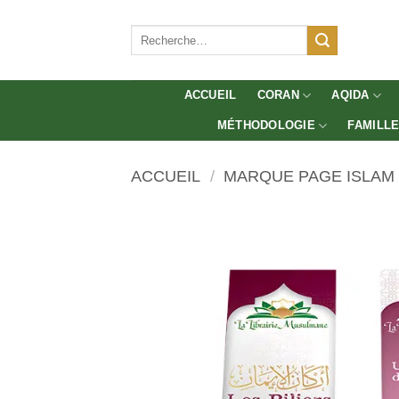
Aller
au
Recherche
pour :
contenu
ACCUEIL
CORAN
AQIDA
MÉTHODOLOGIE
FAMILL
ACCUEIL
/
MARQUE PAGE ISLAM