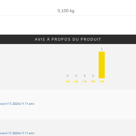
0,100 kg
AVIS À PROPOS DU PRODUIT
2
0
0
0
0
1★
2★
3★
4★
5★
avril 17, 2023 à 11:11 am)
avril 17, 2023 à 11:11 am)