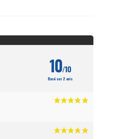
10
/10
Basé sur 2 avis