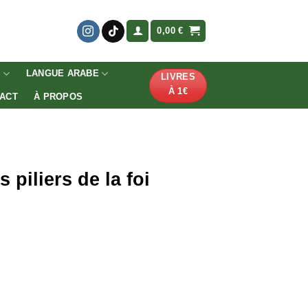
0,00
€
S
LANGUE ARABE
LIVRES
À 1€
ACT
À PROPOS
piliers de la foi