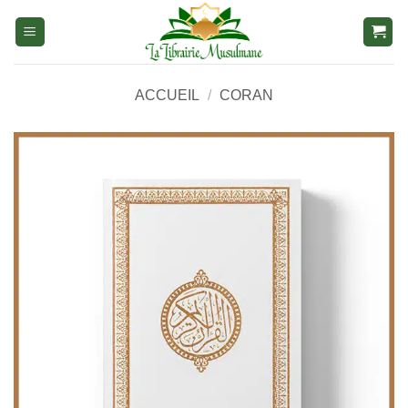
Aller
au
contenu
ACCUEIL
/
CORAN