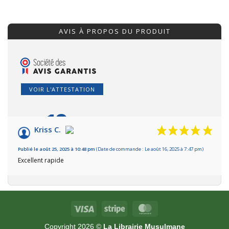
AVIS À PROPOS DU PRODUIT
VOIR L'ATTESTATION
10
/10
Kriss C.
Basé sur 1 avis
Publié le août 25, 2025 à 10:48 pm
(Date de commande : Le août 16, 2025 à 7:47 pm)
Excellent rapide
Visa
Stripe
MasterCard
Copyright 2026 ©
La Librairie Musulmane