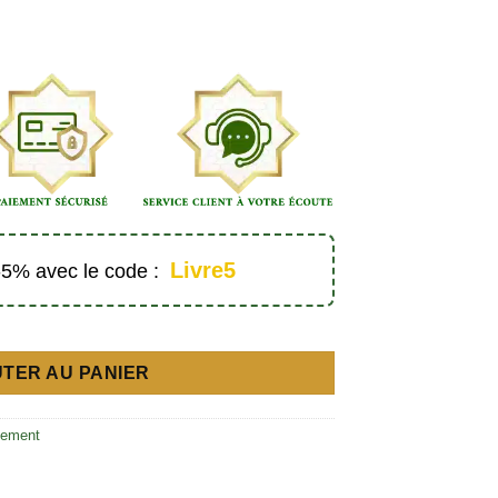
Livre5
 -5% avec le code :
es)
TER AU PANIER
tement