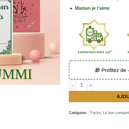
Maman je t’aime
🎁 Profitez de
quantité de Pack oummi (3 livr
AJOU
Catégories :
Packs
,
Le bon compor