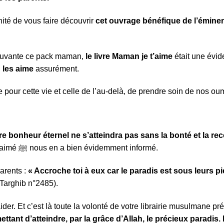
ité de vous faire découvrir
cet ouvrage bénéfique de l’émine
émouvante ce pack maman,
le livre Maman je t’aime
était une évi
 les aime
assurément.
 pour cette vie et celle de l’au-delà, de prendre soin de nos ou
re bonheur éternel ne s’atteindra pas sans la bonté et la r
Ceci, puisque notre prophète bien aimé ﷺ nous en a bien évidemment informé.
t des parents :
« Accroche toi à eux car le paradis est sous leurs pi
Targhib n°2485).
ider. Et c’est là toute la volonté de votre librairie musulmane 
ettant d’atteindre, par la grâce d’Allah, le précieux paradis