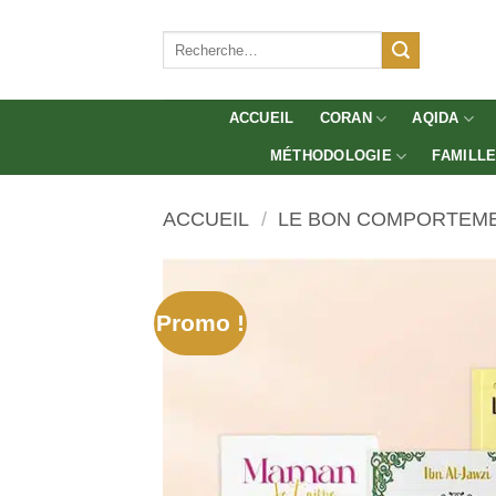
Aller
au
Recherche
pour :
contenu
ACCUEIL
CORAN
AQIDA
MÉTHODOLOGIE
FAMILL
ACCUEIL
/
LE BON COMPORTEM
Promo !