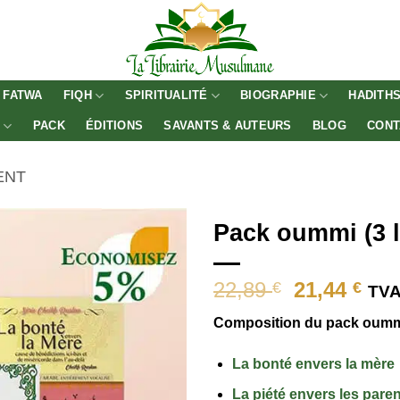
FATWA
FIQH
SPIRITUALITÉ
BIOGRAPHIE
HADITH
E
PACK
ÉDITIONS
SAVANTS & AUTEURS
BLOG
CONT
ENT
Pack oummi (3 l
Le
Le
22,89
21,44
€
€
TVA
prix
pri
Composition du pack oumm
initial
act
était :
est 
La bonté envers la mère
22,89 €.
21,4
La piété envers les pare