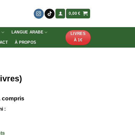
0,00
€
S
LANGUE ARABE
LIVRES
À 1€
ACT
À PROPOS
ivres)
 compris
x
i :
uel
:
4 €.
nts