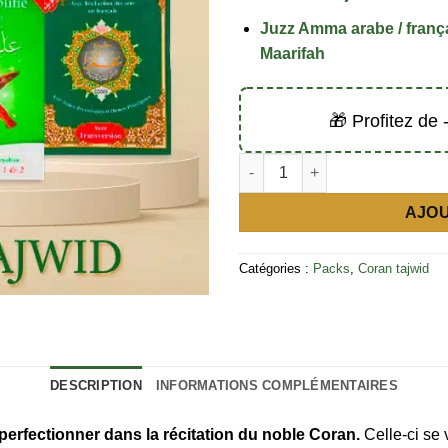
Juzz Amma arabe / frança
Maarifah
🎁 Profitez de
quantité de Pack tajwid (3 livre
AJOU
Catégories :
Packs
,
Coran tajwid
DESCRIPTION
INFORMATIONS COMPLÉMENTAIRES
 perfectionner dans la récitation du noble Coran.
Celle-ci se 