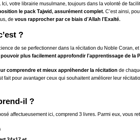
.
Ici, votre librairie musulmane, toujours dans la volonté de facil
position le pack Tajwid, assurément complet.
C’est ainsi, pou
lus, de
vous rapprocher par ce biais d’Allah l’Exalté.
c’est ?
science de se perfectionner dans la récitation du Noble Coran, e
 pouvoir plus facilement approfondir l’apprentissage de la P
ur comprendre et mieux appréhender la récitation
de chaque 
 est fait pour avantager ceux qui souhaitent améliorer leur récit
rend-il ?
sé affectueusement ici, comprend 3 livres. Parmi eux, vous re
a
vert 24×17 et