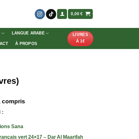
0,00
€
S
LANGUE ARABE
LIVRES
À 1€
ACT
À PROPOS
vres)
 compris
x
 :
uel
:
tions Sana
7 €.
rançais vert 24×17 – Dar Al Maarifah