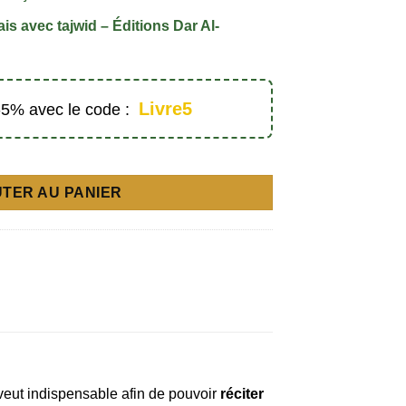
is avec tajwid – Éditions Dar Al-
Livre5
 -5% avec le code :
s)
TER AU PANIER
veut indispensable afin de pouvoir
réciter