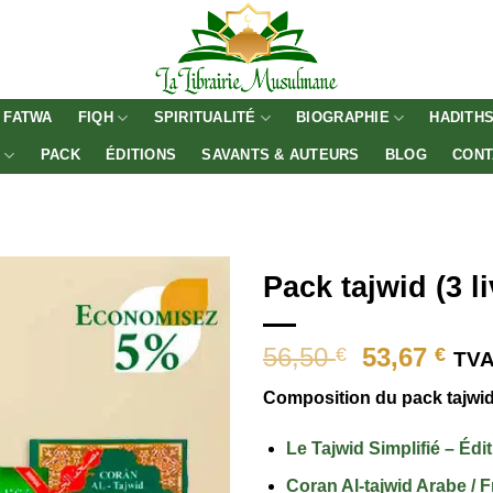
FATWA
FIQH
SPIRITUALITÉ
BIOGRAPHIE
HADITH
E
PACK
ÉDITIONS
SAVANTS & AUTEURS
BLOG
CONT
Pack tajwid (3 li
Le
Le
56,50
53,67
€
€
TVA
prix
pri
Composition du pack tajwid
initial
act
était :
est 
Le Tajwid Simplifié – Édi
56,50 €.
53,6
Coran Al-tajwid Arabe / F