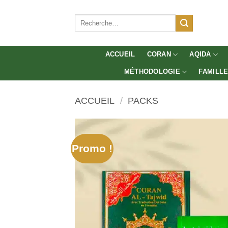
Aller
au
Recherche
pour :
contenu
ACCUEIL
CORAN
AQIDA
MÉTHODOLOGIE
FAMILL
ACCUEIL
/
PACKS
Promo !