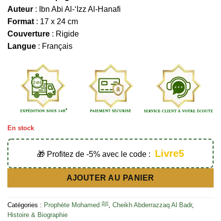
Auteur
: Ibn Abi Al-‘Izz Al-Hanafi
Format
: 17 x 24 cm
Couverture
: Rigide
Langue
: Français
En stock
Livre5
🎁 Profitez de -5% avec le code :
AJOUTER AU PANIER
Catégories :
Prophète Mohamed ﷺ
,
Cheikh Abderrazzaq Al Badr
,
Histoire & Biographie