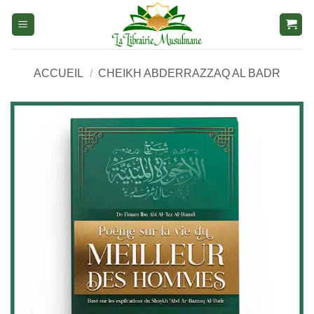
Aller
au
contenu
ACCUEIL
/
CHEIKH ABDERRAZZAQ AL BADR