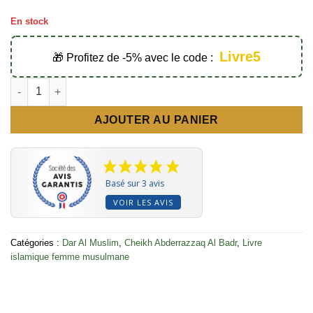
En stock
Livre5
🎁 Profitez de -5% avec le code :
quantité de Pour toi ma soeur - Éditions Dar Al Muslim
AJOUTER AU PANIER
Basé sur 3 avis
VOIR LES AVIS
Catégories :
Dar Al Muslim
,
Cheikh Abderrazzaq Al Badr
,
Livre
islamique femme musulmane