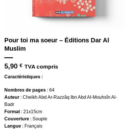
Pour toi ma soeur – Éditions Dar Al
Muslim
5,90
€
TVA compris
Caractéristiques :
Nombres de pages
: 64
Auteur
: Cheikh Abd Ar-Razzâq Ibn Abd Al-Mouhsîn Al-
Badr
Format
: 21x15cm
Couverture
: Souple
Langue
: Français