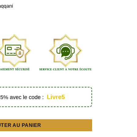
qqani
Livre5
 -5% avec le code :
nclus support audio-vidéo par Qr Code)
TER AU PANIER