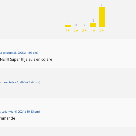
9
2
1
0
0
1★
2★
3★
4★
5★
e octobre 28, 2025 à 1:16 pm)
NÉ !!!! Super !!! Je suis en colère
 Le octobre 1, 2025 à 1:42 pm)
Le janvier 6, 2024 à 10:53 pm)
ecommande