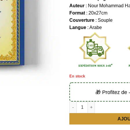
Auteur
: Nour Mohammad Ha
Format
: 20x27cm
Couverture
: Souple
Langue
: Arabe
En stock
🎁 Profitez de
quantité de Qaida Nourania (I
AJOU