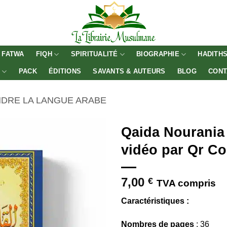
FATWA
FIQH
SPIRITUALITÉ
BIOGRAPHIE
HADITH
E
PACK
ÉDITIONS
SAVANTS & AUTEURS
BLOG
CONT
NDRE LA LANGUE ARABE
Qaida Nourania 
vidéo par Qr Co
7,00
€
TVA compris
Caractéristiques :
Nombres de pages
: 36