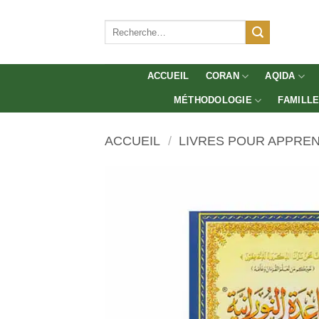
Aller
au
Recherche
pour :
contenu
ACCUEIL
CORAN
AQIDA
MÉTHODOLOGIE
FAMILL
ACCUEIL
/
LIVRES POUR APPRE