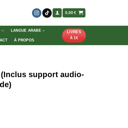
0,00
€
S
LANGUE ARABE
LIVRES
À 1€
ACT
À PROPOS
(Inclus support audio-
de)