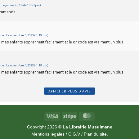
Le janvier 6, 2024 à 10:53 pm)
ecommande
e : Le novembre 4, 2023 à 1:19 pm)
 mes enfants apprennent facilement et le qr code est vraiment un plus
e : Le novembre 4, 2023 à 1:19 pm)
 mes enfants apprennent facilement et le qr code est vraiment un plus
AFFICHER PLUS D'AVIS
Visa
Stripe
MasterCard
Copyright 2026 ©
La Librairie Musulmane
Mentions légales
/
C.G.V
/
Plan du site
.