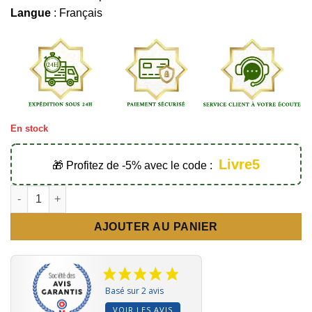
Langue
: Français
En stock
Livre5
🎁 Profitez de -5% avec le code :
quantité de Regard musulman sur le christianisme - Éditions A
AJOUTER AU PANIER
Basé sur 2 avis
VOIR LES AVIS