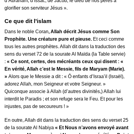
d’Abraham, d’Issac, de Jacob, le dieu de nos pères à
glorifier son serviteur Jésus ».
Ce que dit l’islam
Dans le noble Coran
, Allah décrit Jésus comme Son
Prophète. Une créature pure et pieuse.
Et ceci comme
tous les autres prophètes. Allah dit dans la traduction des
sens du verset 72 de la sourate Al Maïda (la Table servie)
:
« Ce sont, certes, des mécréants ceux qui disent : «
En vérité, Allah c’est le Messie, fils de Maryam (Marie).
»
Alors que le Messie a dit : « Ô enfants d’Israa’il (Israël),
adorez Allah, mon Seigneur et votre Seigneur. »
Quiconque associe à Allah (d’autres divinités,) Allah lui
interdit le Paradis ; et son refuge sera le Feu. Et pour les
injustes, pas de secoureurs ! »
En outre, Allah dit dans la traduction des sens du verset 25
de la sourate Al Nabiya
« Et Nous n’avons envoyé avant