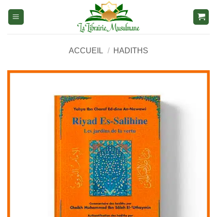
Aller
au
contenu
ACCUEIL
/
HADITHS