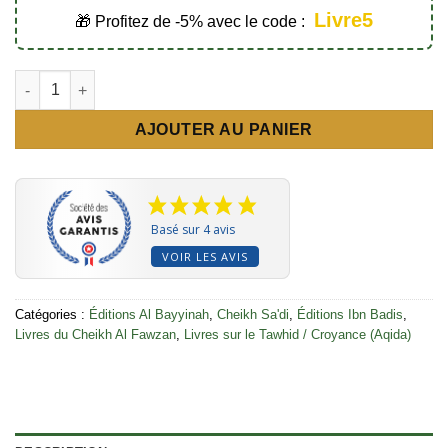
Livre5
🎁 Profitez de -5% avec le code :
quantité de Sharh kitab at tawhid
AJOUTER AU PANIER
Basé sur 4 avis
VOIR LES AVIS
Catégories :
Éditions Al Bayyinah
,
Cheikh Sa'di
,
Éditions Ibn Badis
,
Livres du Cheikh Al Fawzan
,
Livres sur le Tawhid / Croyance (Aqida)