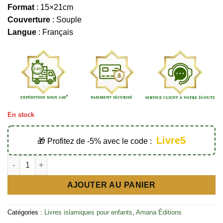
Format
: 15×21cm
Couverture
: Souple
Langue
: Français
En stock
Livre5
🎁 Profitez de -5% avec le code :
AJOUTER AU PANIER
Catégories :
Livres islamiques pour enfants
,
Amana Éditions