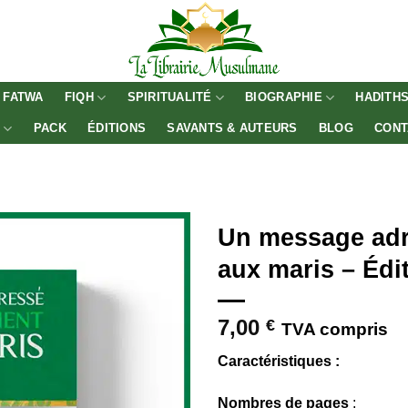
FATWA
FIQH
SPIRITUALITÉ
BIOGRAPHIE
HADITH
E
PACK
ÉDITIONS
SAVANTS & AUTEURS
BLOG
CONT
Un message adr
aux maris – Édi
7,00
€
TVA compris
Caractéristiques :
Nombres de pages
: