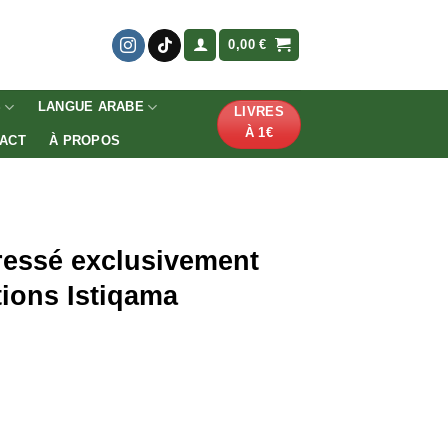
0,00
€
S
LANGUE ARABE
LIVRES
À 1€
ACT
À PROPOS
essé exclusivement
tions Istiqama