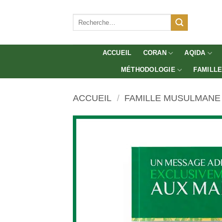
Aller
au
Recherche
pour :
contenu
ACCUEIL
CORAN
AQIDA
MÉTHODOLOGIE
FAMILL
ACCUEIL
/
FAMILLE MUSULMANE