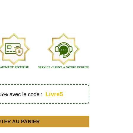
Livre5
 -5% avec le code :
é exclusivement aux maris - Éditions Istiqama
TER AU PANIER