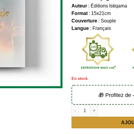
Auteur
: Éditions Istiqama
Format
: 15x21cm
Couverture
: Souple
Langue
: Français
En stock
🎁 Profitez de
quantité de Un message adress
AJOU