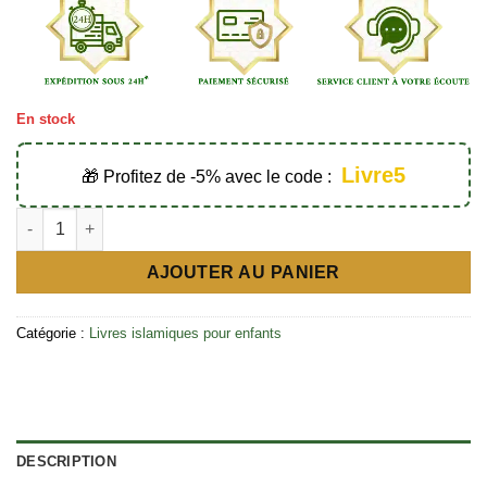
En stock
Livre5
🎁 Profitez de -5% avec le code :
quantité de Un vendredi chez Safiya - Éditions Bani Book
AJOUTER AU PANIER
Catégorie :
Livres islamiques pour enfants
DESCRIPTION