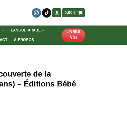
0,00
€
S
LANGUE ARABE
LIVRES
À 1€
ACT
À PROPOS
couverte de la
ans) – Éditions Bébé