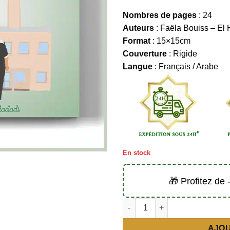
Nombres de pages
: 24
Auteurs
: Faëla Bouiss – El
Format
: 15×15cm
Couverture
: Rigide
Langue
: Français / Arabe
En stock
🎁 Profitez de
quantité de Bébé Ali à la déco
AJOU