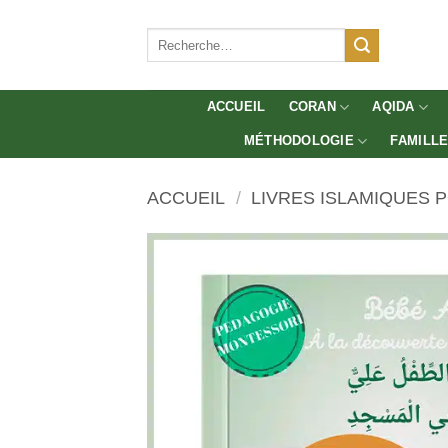
Aller
au
Recherche
pour :
contenu
ACCUEIL
CORAN
AQIDA
MÉTHODOLOGIE
FAMILL
ACCUEIL
/
LIVRES ISLAMIQUES 