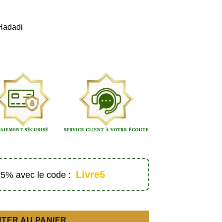
 Hadadi
Livre5
 -5% avec le code :
uverte de la mosquée (0 à 6 ans) – Éditions Bébé Ali
TER AU PANIER