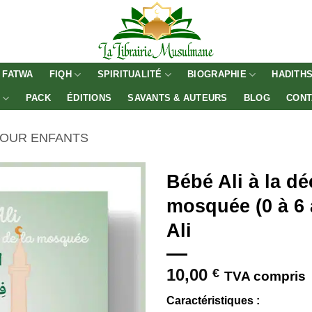
FATWA
FIQH
SPIRITUALITÉ
BIOGRAPHIE
HADITH
E
PACK
ÉDITIONS
SAVANTS & AUTEURS
BLOG
CONT
POUR ENFANTS
Bébé Ali à la dé
mosquée (0 à 6 
Ali
10,00
€
TVA compris
Caractéristiques :