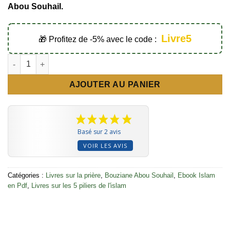
Abou Souhail.
Livre5
🎁 Profitez de -5% avec le code :
quantité de Guide pratique sur La prière de consultation (⚠️ Fo
AJOUTER AU PANIER
Basé sur 2 avis
VOIR LES AVIS
Catégories :
Livres sur la prière
,
Bouziane Abou Souhail
,
Ebook Islam
en Pdf
,
Livres sur les 5 piliers de l'islam