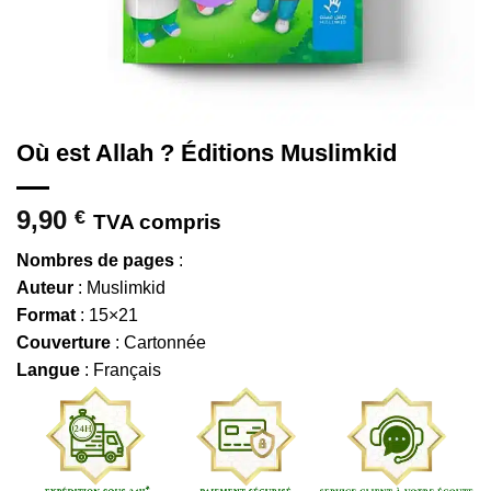
Où est Allah ? Éditions Muslimkid
9,90
€
TVA compris
Nombres de pages
:
Auteur
: Muslimkid
Format
: 15×21
Couverture
: Cartonnée
Langue
: Français