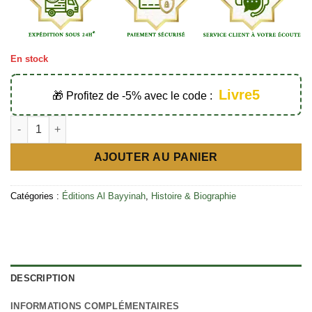
En stock
Livre5
🎁 Profitez de -5% avec le code :
quantité de Salah Ad-dine Al-ayyubi (l'épopée du roi victorieux)
AJOUTER AU PANIER
Catégories :
Éditions Al Bayyinah
,
Histoire & Biographie
DESCRIPTION
INFORMATIONS COMPLÉMENTAIRES