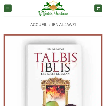
Aller
au
contenu
ACCUEIL
/
IBN AL JAWZI