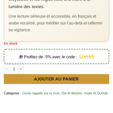
lumière des textes.
Une lecture sérieuse et accessible, en français et
arabe vocalisé, pour méditer sur l’au-delà et raffermir
sa vigilance.
En stock
Livre5
🎁 Profitez de -5% avec le code :
quantité de La Mort : Exhortations • Croyances • Règles – Éditi
AJOUTER AU PANIER
Catégories :
Livres rappels sur la mort
,
Dar Al Muslim
,
Imam Al Qurtubi