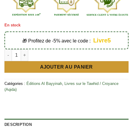
En stock
Livre5
🎁 Profitez de -5% avec le code :
quantité de Qourratou 'Ouyoun Al Mouwahhidin - Éditions Al B
AJOUTER AU PANIER
Catégories :
Éditions Al Bayyinah
,
Livres sur le Tawhid / Croyance
(Aqida)
DESCRIPTION