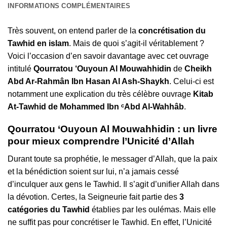
INFORMATIONS COMPLÉMENTAIRES
Très souvent, on entend parler de la
concrétisation du
Tawhid en islam
. Mais de quoi s’agit-il véritablement ?
Voici l’occasion d’en savoir davantage avec cet ouvrage
intitulé
Qourratou ‘Ouyoun Al Mouwahhidin
de
Cheikh
Abd Ar-Rahmân Ibn Hasan Al Ash-Shaykh
. Celui-ci est
notamment une explication du très célèbre ouvrage
Kitab
At-Tawhid de Mohammed Ibn ᶜAbd Al-Wahhâb
.
Qourratou ‘Ouyoun Al Mouwahhidin : un livre
pour mieux comprendre l’Unicité d’Allah
Durant toute sa prophétie, le messager d’Allah, que la paix
et la bénédiction soient sur lui, n’a jamais cessé
d’inculquer aux gens le Tawhid. Il s’agit d’unifier Allah dans
la dévotion. Certes, la Seigneurie fait partie des
3
catégories du Tawhid
établies par les oulémas. Mais elle
ne suffit pas pour concrétiser le Tawhid. En effet, l’Unicité